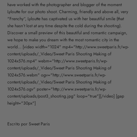
have worked with the photographer and blogger of the moment
Lyloutte for our photo shoot. Charming, friendly and above all, very
"Frenchy“, Lyloutte has captivated us with her beautiful smile (that
she hasn’t lost at any time despite the cold during the shooting).
Discover a small preview of this beautiful and romantic campaign,
we hope to make you dream with the most romantic city in the
world... [video width="1024" mp4="http://www.sweetparis.fr/wp-
content/uploads/_Video/Sweet Paris Shooting Making of
1024x576.mp4" webm="http://www.sweetparis.fr/wp-
content/uploads/_Video/Sweet Paris Shooting Making of
1024x576.webm" ogv="http://www.sweetparis.fr/wp-
content/uploads/_Video/Sweet Paris Shooting Making of
1024x576.ogv" poster="http://www.sweetparis.fr/wp-
content/uploads/post3_shooting.jpg" loop="true"][/video] [gap
height="30px"]
Escrito por Sweet Paris