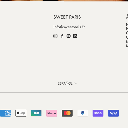
SWEET PARIS
N
info@sweetparis.fr
N
O
C
M
M
Idioma
ESPAÑOL