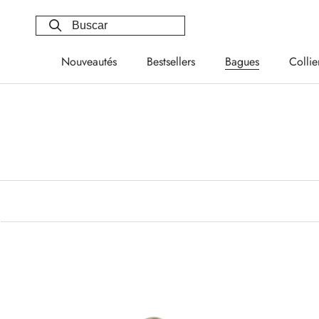
Saltar
al
contenido
Nouveautés
Bestsellers
Bagues
Collie
Nouveautés
Bestsellers
Bagues
Collie