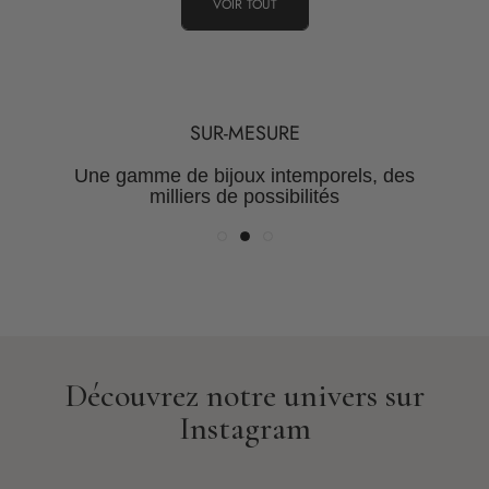
VOIR TOUT
TRANSPARENCE
QUALITÉ
SUR-MESURE
Une maîtrise de la chaine de
Des Pierres certifiées et des
Une gamme de bijoux intemporels, des
valeur pour des prix justes
métaux rares
milliers de possibilités
Découvrez notre univers sur
Instagram