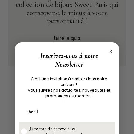
collection de bijoux Sweet Paris qui
correspond le mieux à votre
personnalité !
faire le quiz
Inscrivez-vous à notre
Newsletter
C'est une invitation à rentrer dans notre
univers !
À DÉCOUVRIR ÉGALEMENT
Vous suivrez nos actualités, nouveautés et
promotions du moment.
Collection Audacieuse
J'accepte de recevoir les