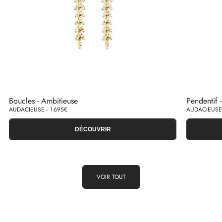
Boucles - Ambitieuse
Pendentif 
AUDACIEUSE - 1 695€
AUDACIEUSE 
DÉCOUVRIR
VOIR TOUT