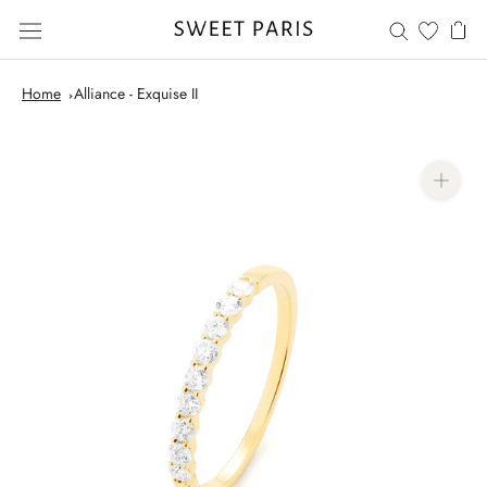
Saltar
al
contenido
Home
Alliance - Exquise II