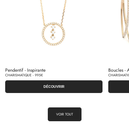
Pendentif - Inspirante
Boucles - A
CHARISMATIQUE - 995€
CHARISMATIQ
DÉCOUVRIR
VOIR TOUT