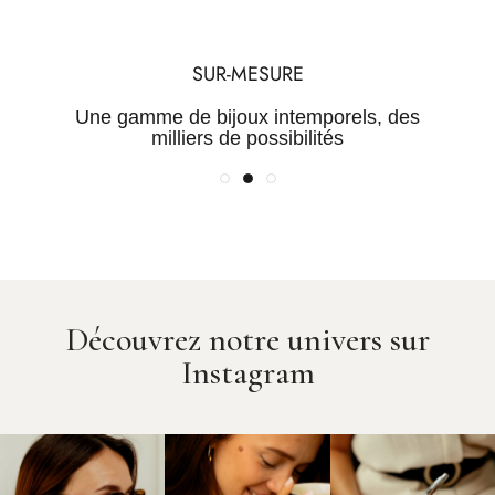
TRANSPARENCE
QUALITÉ
SUR-MESURE
Une maîtrise de la chaine de
Des Pierres certifiées et des
Une gamme de bijoux intemporels, des
valeur pour des prix justes
métaux rares
milliers de possibilités
Découvrez notre univers sur
Instagram