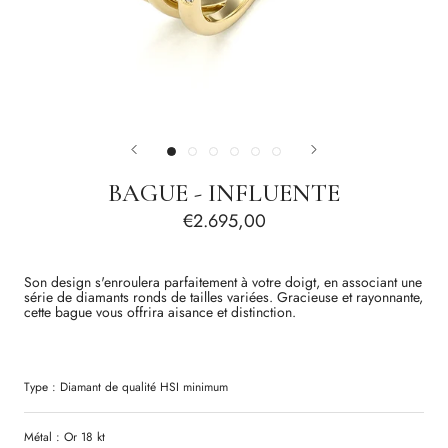
BAGUE - INFLUENTE
€2.695,00
Son
design
s
'
enroulera
parfaitement
à
votre
doigt
,
en
associant
une
série
de
diamants
ronds
de
tailles variées
.
Gracieuse
et
rayonnante
,
cette
bague
vous
offrira
aisance
et
distinction
.
Type :
Diamant
de qualité
HSI
minimum
Métal : Or 18 kt