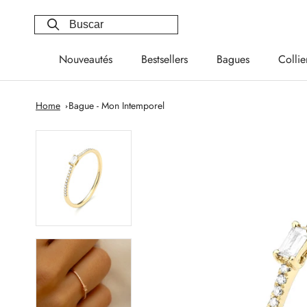
Saltar
al
contenido
Nouveautés
Bestsellers
Bagues
Collie
Nouveautés
Bestsellers
Bagues
Collie
Home
Bague - Mon Intemporel