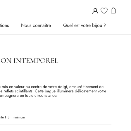
tions
Nous connaître
Quel est votre bijou ?
tions
Nous connaître
Quel est votre bijou ?
MON INTEMPOREL
 mis en valeur au centre de votre doigt, entouré finement de
s reflets scintillants. Cette bague illuminera délicatement votre
ompagnera en toute circonstance.
ité
HSI
minimum