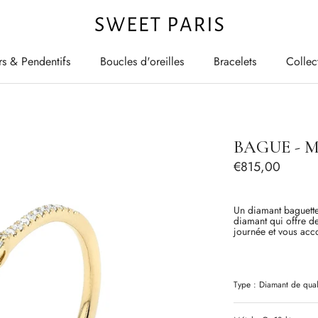
rs & Pendentifs
Boucles d'oreilles
Bracelets
Collec
rs & Pendentifs
Boucles d'oreilles
Bracelets
Collec
BAGUE - 
€815,00
Un diamant baguette
diamant qui offre de
journée et vous acc
Type :
Diamant
de qual