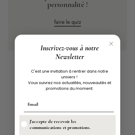
personnalité !
faire le quiz
Inscrivez-vous à notre
Newsletter
C'est une invitation à rentrer dans notre
À DÉCOUVRIR ÉGALEMENT
univers !
Collection Unique
Vous suivrez nos actualités, nouveautés et
promotions du moment.
J'accepte de recevoir les
communications et promotions.