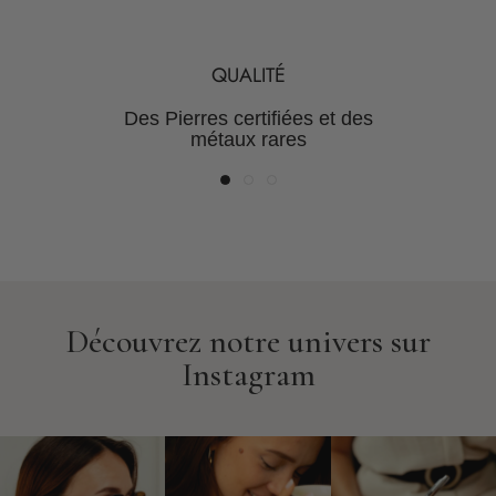
TRANSPARENCE
SUR-MESURE
QUALITÉ
Une gamme de bijoux intemporels, des
Une maîtrise de la chaine de
Des Pierres certifiées et des
valeur pour des prix justes
milliers de possibilités
métaux rares
Découvrez notre univers sur
Instagram