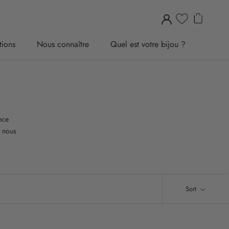
tions
Nous connaître
Quel est votre bijou ?
tions
Nous connaître
Quel est votre bijou ?
nce
, nous
Sort