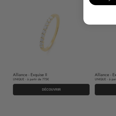
Alliance - Exquise II
Alliance - Ex
UNIQUE - à partir de 775€
UNIQUE - à par
DÉCOUVRIR