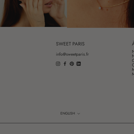
SWEET PARIS
N
info@sweetparis.fr
N
O
C
M
M
Language
ENGLISH