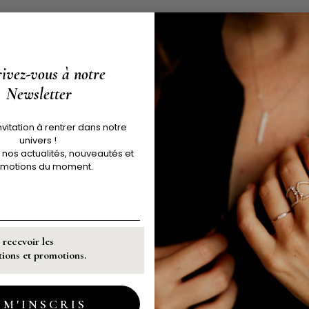
rivez-vous à notre
Newsletter
nvitation à rentrer dans notre
univers !
 nos actualités, nouveautés et
motions du moment.
 - Pétillante
Bague hexagonale - Pétillante
 980€
AUDACIEUSE - 970€
 recevoir les
DÉCOUVRIR
DÉCOUVRIR
ons et promotions.
 M'INSCRIS