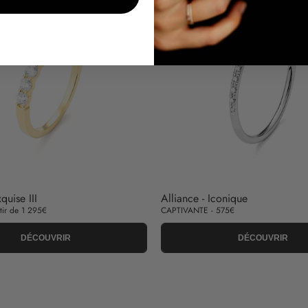
quise III
Alliance - Iconique
tir de 1 295€
CAPTIVANTE - 575€
DÉCOUVRIR
DÉCOUVRIR