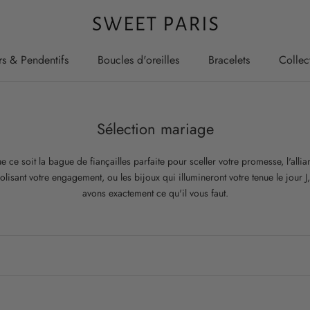
rs & Pendentifs
Boucles d'oreilles
Bracelets
Collec
rs & Pendentifs
Boucles d'oreilles
Bracelets
Collec
Sélection mariage
e ce soit la bague de fiançailles parfaite pour sceller votre promesse, l'allia
lisant votre engagement, ou les bijoux qui illumineront votre tenue le jour J
avons exactement ce qu'il vous faut.