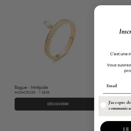
Insc
C'est une i
Vous suivrez
pro
Bague - Intrépide
Bague cercle
AUDACIEUSE - 1 585€
AUDACIEUSE -
J'accepte de
DÉCOUVRIR
communicati
JE