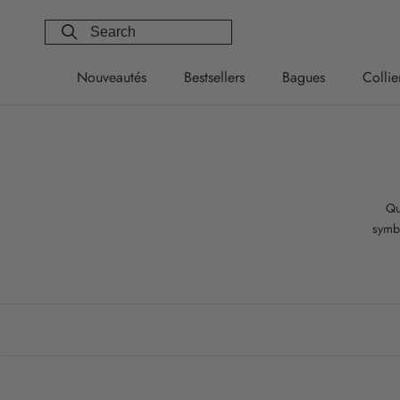
Skip
to
content
Nouveautés
Bestsellers
Bagues
Collie
Nouveautés
Bestsellers
Bagues
Collie
Qu
symbo