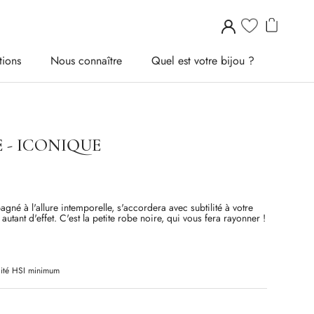
tions
Nous connaître
Quel est votre bijou ?
tions
Nous connaître
Quel est votre bijou ?
 - ICONIQUE
gné à l'allure intemporelle, s'accordera avec subtilité à votre
s autant d'effet. C'est la petite robe noire, qui vous fera rayonner !
ité
HSI
minimum