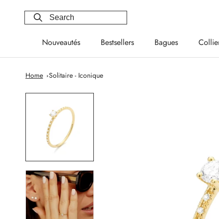
Skip
to
content
Nouveautés
Bestsellers
Bagues
Collie
Nouveautés
Bestsellers
Bagues
Collie
Home
Solitaire - Iconique