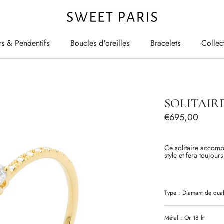
rs & Pendentifs
Boucles d'oreilles
Bracelets
Collec
rs & Pendentifs
Boucles d'oreilles
Bracelets
Collec
SOLITAIRE
€695,00
Ce solitaire accompa
style et fera toujour
Type :
Diamant
de qual
Métal : Or 18 kt