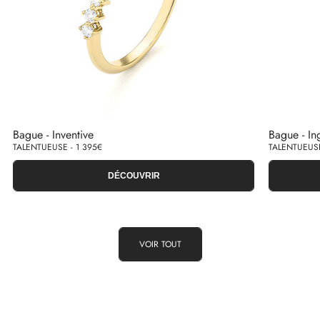
Bague - Inventive
Bague - In
TALENTUEUSE - 1 395€
TALENTUEUSE
DÉCOUVRIR
VOIR TOUT
TRANSPARENCE
QUALITÉ