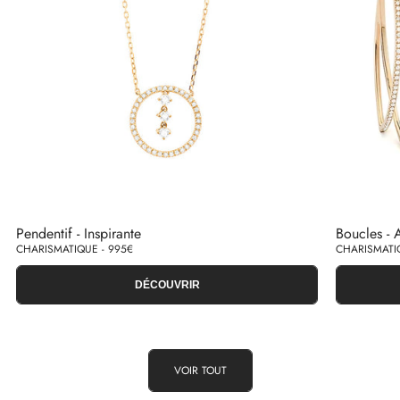
Pendentif - Inspirante
Boucles - A
CHARISMATIQUE - 995€
CHARISMATIQ
DÉCOUVRIR
VOIR TOUT