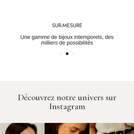
TRANSPARENCE
QUALITÉ
SUR-MESURE
Une maîtrise de la chaine de
Des Pierres certifiées et des
Une gamme de bijoux intemporels, des
valeur pour des prix justes
métaux rares
milliers de possibilités
Découvrez notre univers sur
Instagram