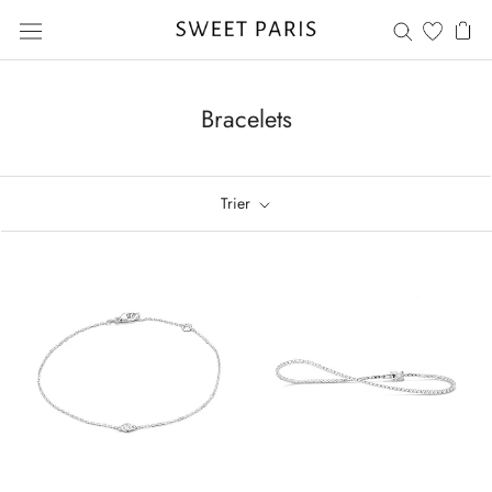
Aller
au
contenu
Bracelets
Trier