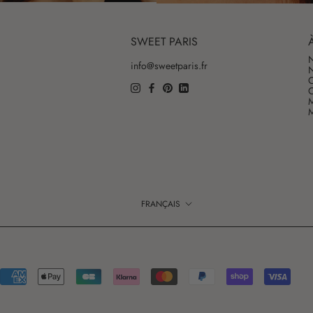
SWEET PARIS
N
info@sweetparis.fr
N
O
C
M
M
Langue
FRANÇAIS