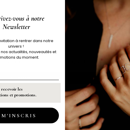
rivez-vous à notre
Newsletter
nvitation à rentrer dans notre
univers !
 nos actualités, nouveautés et
motions du moment.
n Inséparable
Bague - Inventive
5€
TALENTUEUSE - 1 395€
DÉCOUVRIR
DÉCOUVRIR
 recevoir les
ons et promotions.
 M'INSCRIS