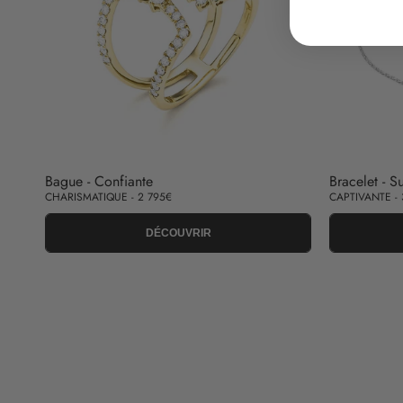
Bague - Confiante
Bracelet - Su
CHARISMATIQUE - 2 795€
CAPTIVANTE -
DÉCOUVRIR