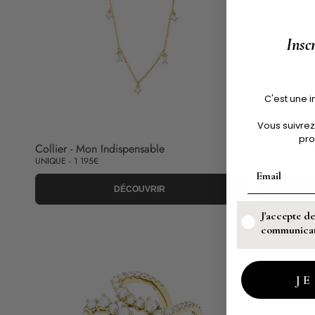
Insc
C'est une i
Vous suivrez
pro
Collier - Mon Indispensable
Collier - Mo
UNIQUE - 1 195€
UNIQUE - 1 68
DÉCOUVRIR
J'accepte de
communicati
JE