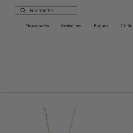
Aller
au
contenu
Nouveautés
Bestsellers
Bagues
Collie
Nouveautés
Bestsellers
Bagues
Collie