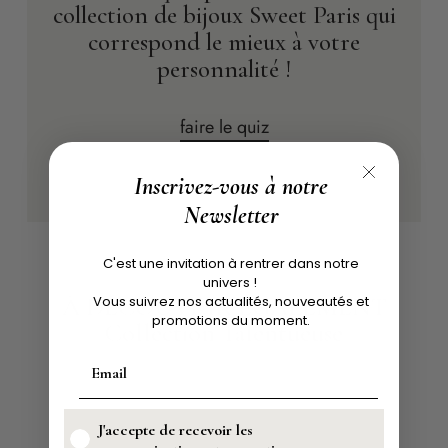
collection de bijoux Sweet Paris qui
correspond le mieux à votre
personnalité !
faire le quiz
Inscrivez-vous à notre
Newsletter
C'est une invitation à rentrer dans notre
univers !
À DÉCOUVRIR ÉGALEMENT
Vous suivrez nos actualités, nouveautés et
promotions du moment.
Collection Talentueuse
J'accepte de recevoir les