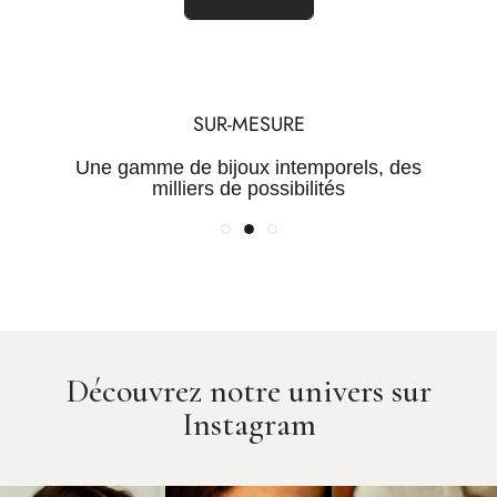
TRANSPARENCE
QUALITÉ
SUR-MESURE
Une maîtrise de la chaine de
Des Pierres certifiées et des
Une gamme de bijoux intemporels, des
valeur pour des prix justes
métaux rares
milliers de possibilités
Découvrez notre univers sur
Instagram