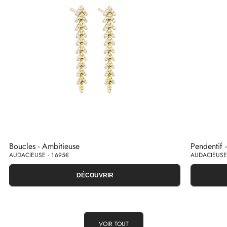
Boucles - Ambitieuse
Pendentif 
AUDACIEUSE - 1 695€
AUDACIEUSE 
DÉCOUVRIR
VOIR TOUT