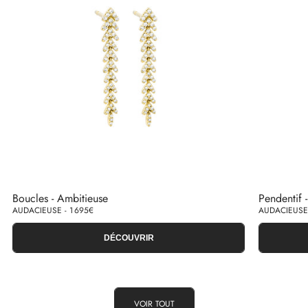
Boucles - Ambitieuse
Pendentif 
AUDACIEUSE - 1 695€
AUDACIEUSE 
DÉCOUVRIR
VOIR TOUT