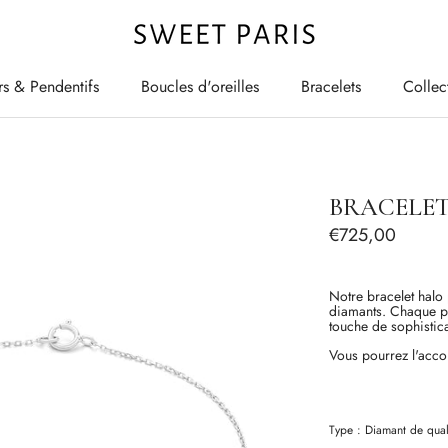
rs & Pendentifs
Boucles d'oreilles
Bracelets
Collec
rs & Pendentifs
Boucles d'oreilles
Bracelets
Collec
BRACELET
€725,00
Notre bracelet halo 
diamants. Chaque pie
touche de sophistica
Vous pourrez l'accor
Type :
Diamant
de qual