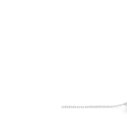
Insc
C'est une i
Vous suivrez
pro