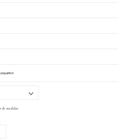
ousqueton
a de medidas