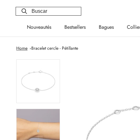
Saltar
al
contenido
Nouveautés
Bestsellers
Bagues
Collie
Nouveautés
Bestsellers
Bagues
Collie
Home
Bracelet cercle - Pétillante