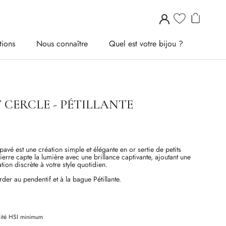
tions
Nous connaître
Quel est votre bijou ?
tions
Nous connaître
Quel est votre bijou ?
 CERCLE - PÉTILLANTE
pavé est une création simple et élégante en or sertie de petits
rre capte la lumière avec une brillance captivante, ajoutant une
tion discrète à votre style quotidien.
der au pendentif et à la bague Pétillante.
ité
HSI
minimum