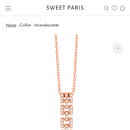
Saltar
al
contenido
Home
Collier - Incandescente