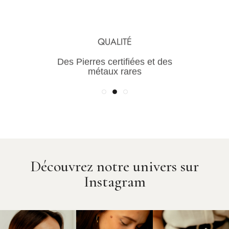
TRANSPARENCE
QUALITÉ
Une maîtrise de la chaine de
Des Pierres certifiées et des
valeur pour des prix justes
métaux rares
Découvrez notre univers sur
Instagram