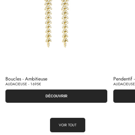
Boucles - Ambitieuse
Pendentif 
AUDACIEUSE - 1 695€
AUDACIEUSE 
DÉCOUVRIR
VOIR TOUT