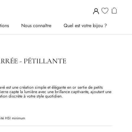
tions
Nous connaître
Quel est votre bijou ?
tions
Nous connaître
Quel est votre bijou ?
RRÉE - PÉTILLANTE
é est une création simple et élégante en or sertie de petits
rre capte la lumière avec une brillance captivante, ajoutant une
tion discrète à votre style quotidien.
ité H
SI
minimum