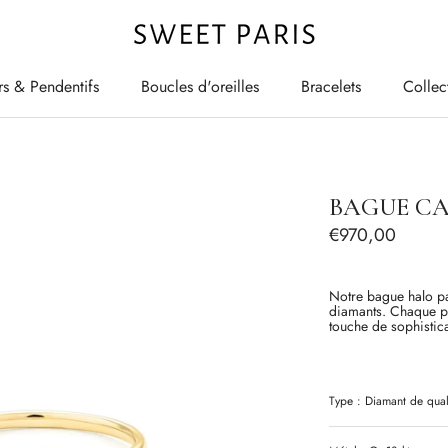
rs & Pendentifs
Boucles d'oreilles
Bracelets
Collec
rs & Pendentifs
Boucles d'oreilles
Bracelets
Collec
BAGUE CA
€970,00
Notre bague halo pav
diamants. Chaque pie
touche de sophistica
Type :
Diamant
de qual