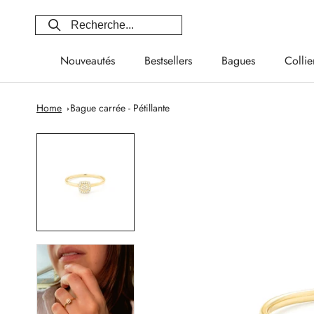
Aller
au
contenu
Nouveautés
Bestsellers
Bagues
Collie
Nouveautés
Bestsellers
Bagues
Collie
Home
Bague carrée - Pétillante