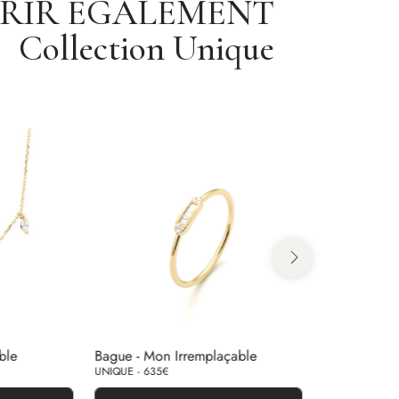
RIR ÉGALEMENT
Collection Unique
ble
Bague - Mon Irremplaçable
Bague - Mon
UNIQUE - 635€
UNIQUE - 1 35