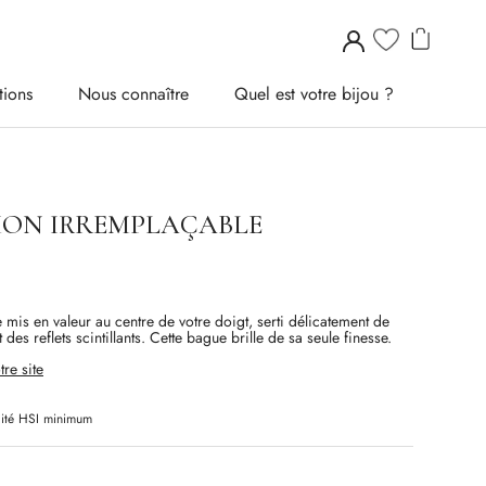
tions
Nous connaître
Quel est votre bijou ?
tions
Nous connaître
Quel est votre bijou ?
MON IRREMPLAÇABLE
mis en valeur au centre de votre doigt, serti délicatement de
des reflets scintillants. Cette bague brille de sa seule finesse.
tre site
ité
HSI
minimum