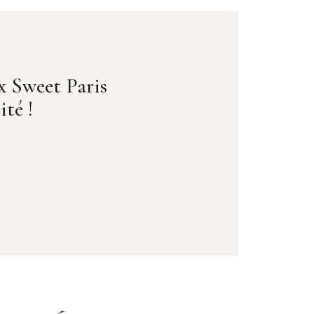
ux Sweet Paris
té !