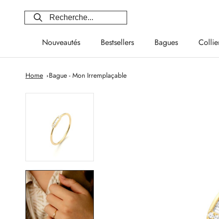
Aller
au
contenu
Nouveautés
Bestsellers
Bagues
Collie
Nouveautés
Bestsellers
Bagues
Collie
Home
Bague - Mon Irremplaçable