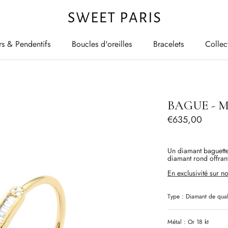
rs & Pendentifs
Boucles d'oreilles
Bracelets
Collec
rs & Pendentifs
Boucles d'oreilles
Bracelets
Collec
BAGUE - 
€635,00
Un diamant baguette 
diamant rond offrant 
En exclusivité sur no
Type :
Diamant
de qual
Métal : Or 18 kt