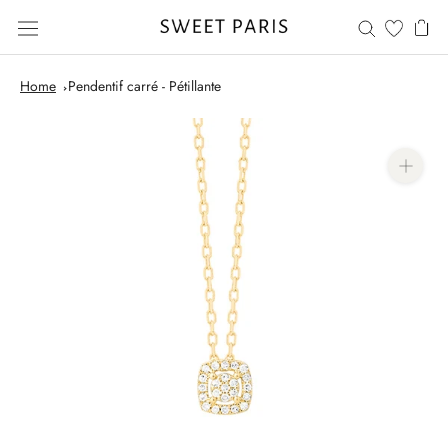
Aller
au
contenu
Home
Pendentif carré - Pétillante