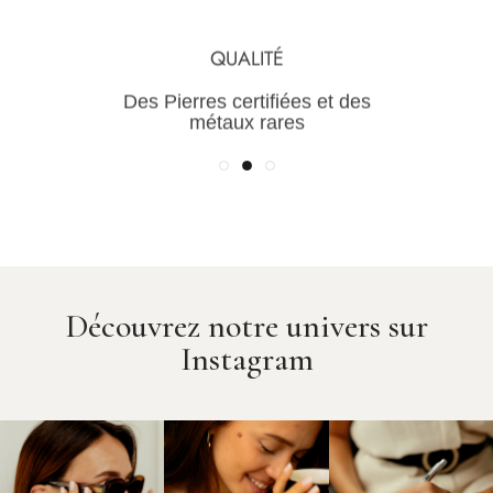
TRANSPARENCE
QUALITÉ
Une maîtrise de la chaine de
Des Pierres certifiées et des
valeur pour des prix justes
métaux rares
Découvrez notre univers sur
Instagram