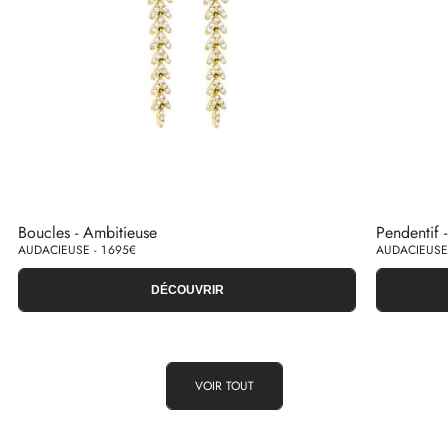
Boucles - Ambitieuse
Pendentif 
AUDACIEUSE - 1 695€
AUDACIEUSE 
DÉCOUVRIR
VOIR TOUT