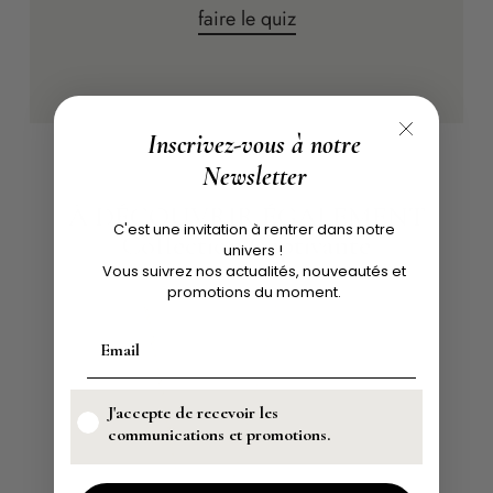
faire le quiz
Inscrivez-vous à notre
Newsletter
À DÉCOUVRIR ÉGALEMENT
C'est une invitation à rentrer dans notre
Collection Captivante
univers !
Vous suivrez nos actualités, nouveautés et
promotions du moment.
J'accepte de recevoir les
communications et promotions.