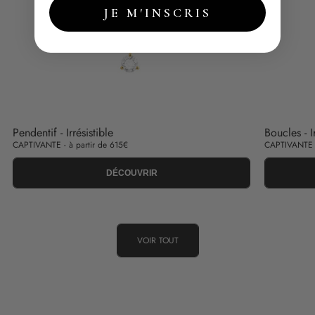
JE M'INSCRIS
Pendentif - Irrésistible
Boucles - I
CAPTIVANTE - à partir de 615€
CAPTIVANTE -
DÉCOUVRIR
VOIR TOUT
TRANSPARENCE
QUALITÉ