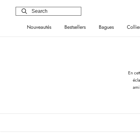
Skip
to
content
Nouveautés
Bestsellers
Bagues
Collie
Nouveautés
Bestsellers
Bagues
Collie
En cet
écla
ami