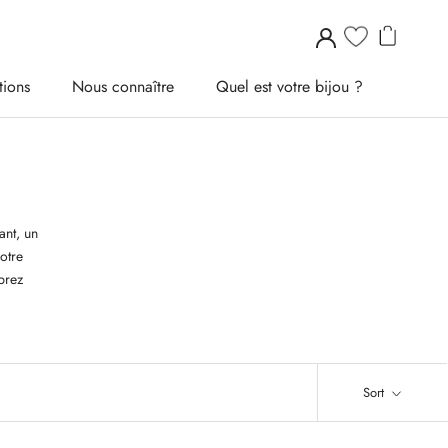
tions
Nous connaître
Quel est votre bijou ?
tions
Nous connaître
Quel est votre bijou ?
ant, un
votre
brez
Sort