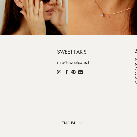
SWEET PARIS
N
info@sweetparis.fr
N
O
C
M
M
Language
ENGLISH