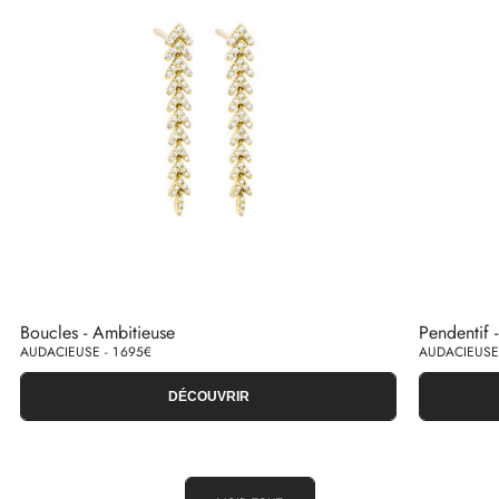
Boucles - Ambitieuse
Pendentif 
AUDACIEUSE - 1 695€
AUDACIEUSE 
DÉCOUVRIR