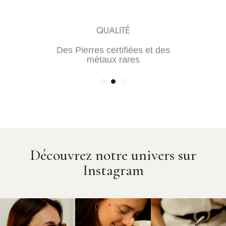
TRANSPARENCE
QUALITÉ
Une maîtrise de la chaine de
Des Pierres certifiées et des
valeur pour des prix justes
métaux rares
Découvrez notre univers sur
Instagram