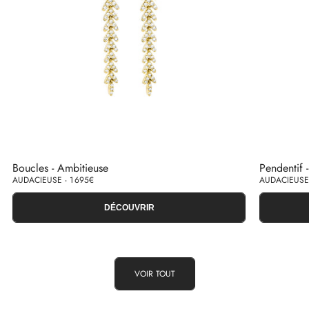
Boucles - Ambitieuse
Pendentif 
AUDACIEUSE - 1 695€
AUDACIEUSE 
DÉCOUVRIR
VOIR TOUT