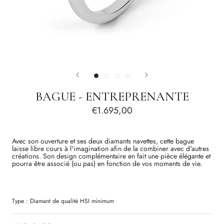
BAGUE - ENTREPRENANTE
€1.695,00
Avec
son
ouverture
et
ses
deux
diamants
navettes
,
cette
bague
laisse
libre
cours
à
l
'
imagination
afin
de
la
combiner
avec
d
'
autres
créations
.
Son
design
complémentaire
en
fait
une
pièce
élégante
et
pourra
être
associé
(
ou
pas
)
en
fonction
de
vos
moments
de
vie
.
Type :
Diamant
de qualité
HSI
minimum