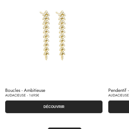
Boucles - Ambitieuse
Pendentif 
AUDACIEUSE - 1 695€
AUDACIEUSE 
DÉCOUVRIR