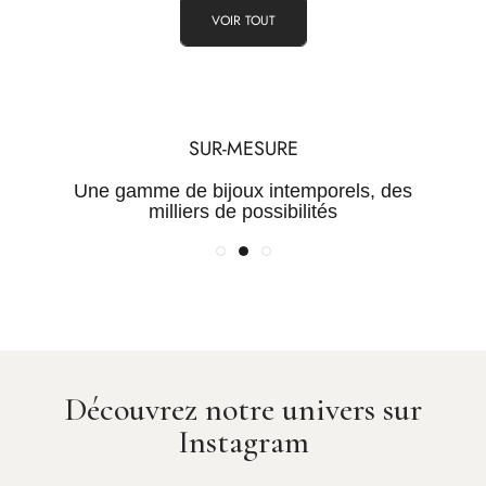
VOIR TOUT
TRANSPARENCE
QUALITÉ
SUR-MESURE
Une maîtrise de la chaine de
Des Pierres certifiées et des
Une gamme de bijoux intemporels, des
valeur pour des prix justes
métaux rares
milliers de possibilités
Découvrez notre univers sur
Instagram