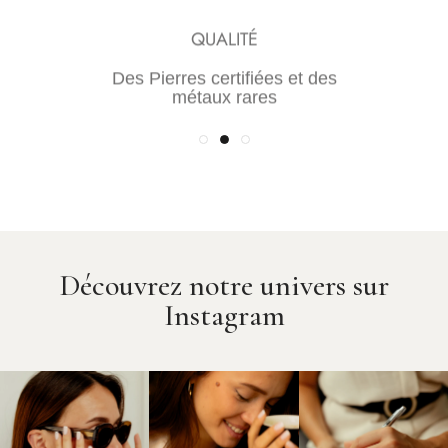
TRANSPARENCE
QUALITÉ
Une maîtrise de la chaine de
Des Pierres certifiées et des
valeur pour des prix justes
métaux rares
Découvrez notre univers sur
Instagram