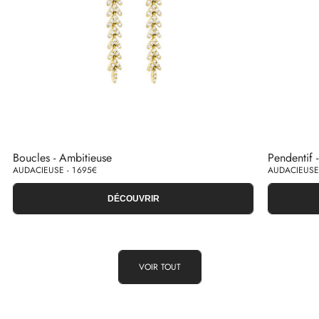
Boucles - Ambitieuse
Pendentif 
AUDACIEUSE - 1 695€
AUDACIEUSE 
DÉCOUVRIR
VOIR TOUT