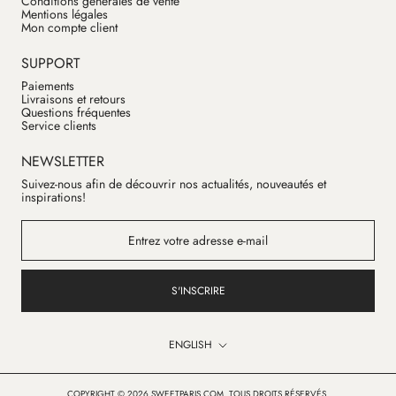
Conditions générales de vente
Mentions légales
Mon compte client
SUPPORT
Paiements
Livraisons et retours
Questions fréquentes
Service clients
NEWSLETTER
Suivez-nous afin de découvrir nos actualités, nouveautés et
inspirations!
S'INSCRIRE
Language
ENGLISH
COPYRIGHT © 2026 SWEETPARIS.COM, TOUS DROITS RÉSERVÉS.