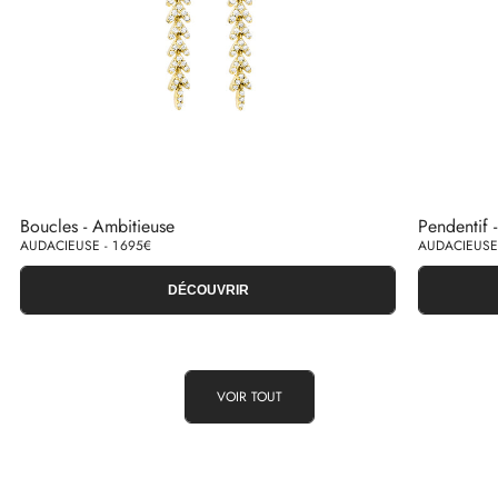
Boucles - Ambitieuse
Pendentif 
AUDACIEUSE - 1 695€
AUDACIEUSE 
DÉCOUVRIR
VOIR TOUT