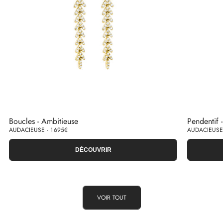
Boucles - Ambitieuse
Pendentif 
AUDACIEUSE - 1 695€
AUDACIEUSE 
DÉCOUVRIR
VOIR TOUT