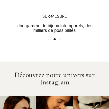
TRANSPARENCE
QUALITÉ
SUR-MESURE
Une maîtrise de la chaine de
Des Pierres certifiées et des
Une gamme de bijoux intemporels, des
valeur pour des prix justes
métaux rares
milliers de possibilités
Découvrez notre univers sur
Instagram