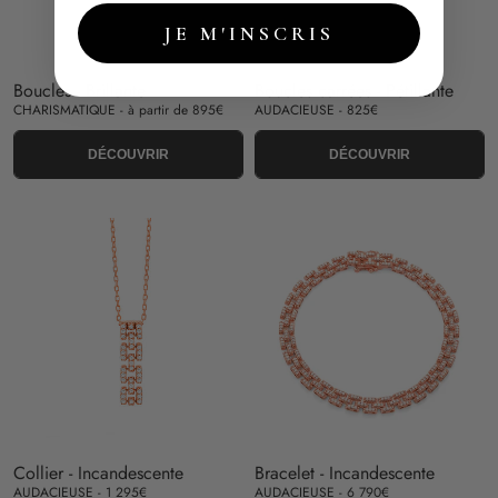
JE M'INSCRIS
Boucles - Brillante
Boucles carrées - Pétillante
CHARISMATIQUE - à partir de 895€
AUDACIEUSE - 825€
DÉCOUVRIR
DÉCOUVRIR
Collier - Incandescente
Bracelet - Incandescente
AUDACIEUSE - 1 295€
AUDACIEUSE - 6 790€