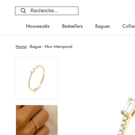
Aller
au
contenu
Nouveautés
Bestsellers
Bagues
Collie
Nouveautés
Bestsellers
Bagues
Collie
Home
Bague - Mon Intemporel