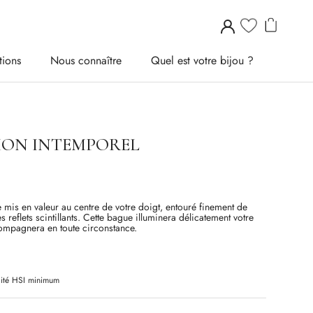
tions
Nous connaître
Quel est votre bijou ?
tions
Nous connaître
Quel est votre bijou ?
MON INTEMPOREL
 mis en valeur au centre de votre doigt, entouré finement de
s reflets scintillants. Cette bague illuminera délicatement votre
ompagnera en toute circonstance.
ité
HSI
minimum