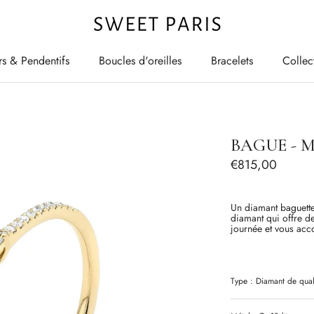
rs & Pendentifs
Boucles d'oreilles
Bracelets
Collec
rs & Pendentifs
Boucles d'oreilles
Bracelets
Collec
BAGUE - 
€815,00
Un diamant baguette
diamant qui offre de
journée et vous acc
Type :
Diamant
de qual