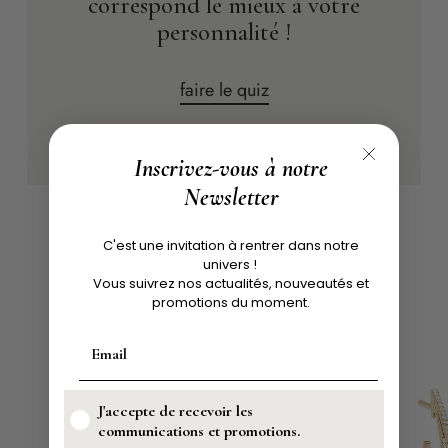
correspond le mieux à votre
personnalité !
faire le quiz
Inscrivez-vous à notre
Newsletter
C'est une invitation à rentrer dans notre
À DÉCOUVRIR ÉGALEMENT
univers !
Vous suivrez nos actualités, nouveautés et
Collection Charismatique
promotions du moment.
J'accepte de recevoir les
communications et promotions.