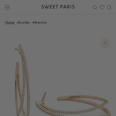
Aller
au
contenu
Home
Boucles - Attractive