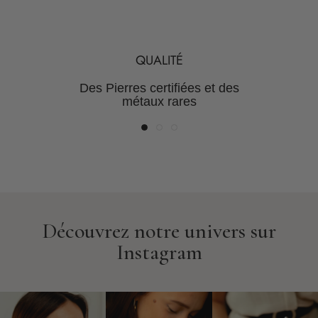
TRANSPARENCE
SUR-MESURE
QUALITÉ
Une gamme de bijoux intemporels, des
Une maîtrise de la chaine de
Des Pierres certifiées et des
valeur pour des prix justes
milliers de possibilités
métaux rares
Découvrez notre univers sur
Instagram