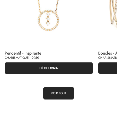
Pendentif - Inspirante
Boucles - A
CHARISMATIQUE - 995€
CHARISMATIQ
DÉCOUVRIR
VOIR TOUT