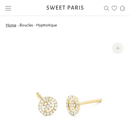
Aller
au
contenu
Home
Boucles - Hyptnotique