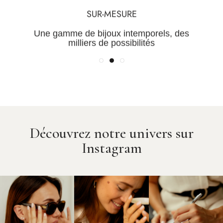
TRANSPARENCE
QUALITÉ
SUR-MESURE
Une maîtrise de la chaine de
Des Pierres certifiées et des
Une gamme de bijoux intemporels, des
valeur pour des prix justes
métaux rares
milliers de possibilités
Découvrez notre univers sur
Instagram