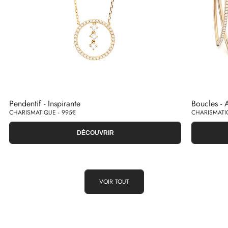
Pendentif - Inspirante
Boucles - A
CHARISMATIQUE - 995€
CHARISMATIQ
DÉCOUVRIR
VOIR TOUT