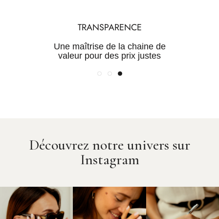
SUR-MESURE
QUALITÉ
TRANSPARENCE
Une gamme de bijoux intemporels, des
Des Pierres certifiées et des
Une maîtrise de la chaine de
milliers de possibilités
métaux rares
valeur pour des prix justes
Découvrez notre univers sur
Instagram