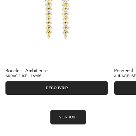
Boucles - Ambitieuse
Pendentif 
AUDACIEUSE - 1 695€
AUDACIEUSE 
DÉCOUVRIR
VOIR TOUT